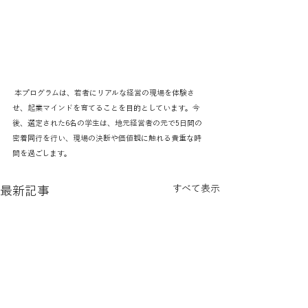
本プログラムは、若者にリアルな経営の現場を体験さ
せ、起業マインドを育てることを目的としています。今
後、選定された6名の学生は、地元経営者の元で5日間の
密着同行を行い、現場の決断や価値観に触れる貴重な時
間を過ごします。
すべて表示
最新記事