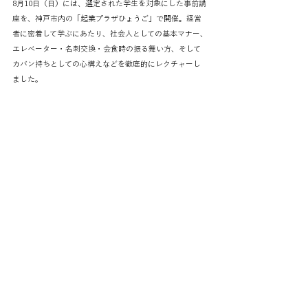
8月10日（日）には、選定された学生を対象にした事前講
座を、神戸市内の「起業プラザひょうご」で開催。経営
者に密着して学ぶにあたり、社会人としての基本マナー、
エレベーター・名刺交換・会食時の振る舞い方、そして
カバン持ちとしての心構えなどを徹底的にレクチャーし
ました。