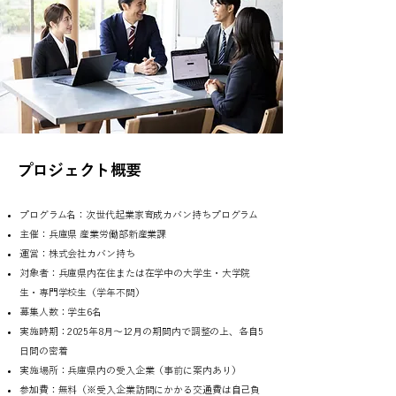
​プロジェクト概要
プログラム名：次世代起業家育成カバン持ちプログラム
主催：兵庫県 産業労働部新産業課
​運営：株式会社カバン持ち
対象者：兵庫県内在住または在学中の大学生・大学院
生・専門学校生（学年不問）
募集人数：学生6名
実施時期：2025年8月〜12月の期間内で調整の上、各自5
日間の密着
実施場所：兵庫県内の受入企業（事前に案内あり）
参加費：無料（※受入企業訪問にかかる交通費は自己負