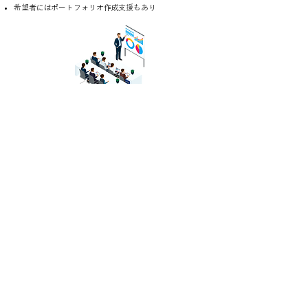
希望者にはポートフォリオ作成支援もあり
​参加者が得られること
経営者のすぐそばで、リアルな意思決定やリーダーシッ
プに触れることで、起業やキャリアに対する視野が広が
ります。
現場同行・対話・内省を通じて、「自分にしかできない
働き方」や「理想の未来像」を見つける5日間。
経営の本質を体感し、自分の可能性に火をつける経験が
待っています。